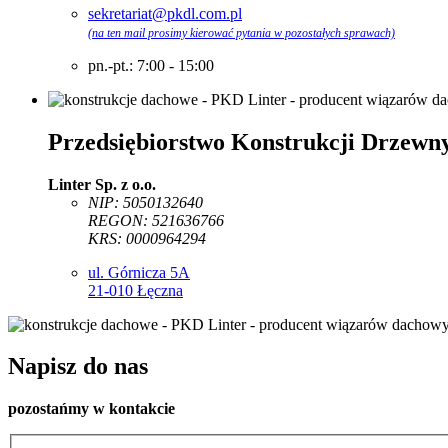
sekretariat@pkdl.com.pl
(na ten mail prosimy kierować pytania w pozostałych sprawach)
pn.-pt.: 7:00 - 15:00
Przedsiębiorstwo Konstrukcji Drzewn
Linter Sp. z o.o.
NIP: 5050132640
REGON: 521636766
KRS: 0000964294
ul. Górnicza 5A
21-010 Łęczna
Napisz do nas
pozostańmy w kontakcie