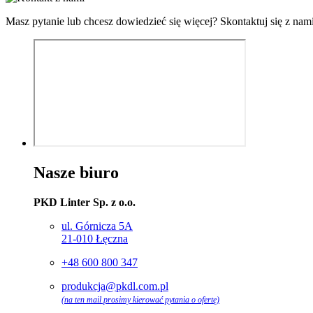
Masz pytanie lub chcesz dowiedzieć się więcej? Skontaktuj się z nam
Nasze biuro
PKD Linter Sp. z o.o.
ul. Górnicza 5A
21-010 Łęczna
+48 600 800 347
produkcja@pkdl.com.pl
(na ten mail prosimy kierować pytania o ofertę)