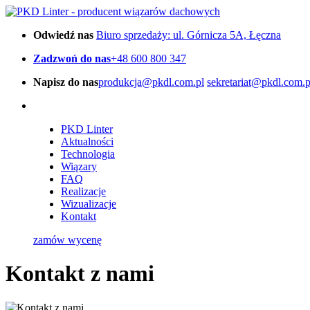
Odwiedź nas
Biuro sprzedaży: ul. Górnicza 5A, Łęczna
Zadzwoń do nas
+48 600 800 347
Napisz do nas
produkcja@pkdl.com.pl
sekretariat@pkdl.com.p
PKD Linter
Aktualności
Technologia
Wiązary
FAQ
Realizacje
Wizualizacje
Kontakt
zamów wycenę
Kontakt z nami