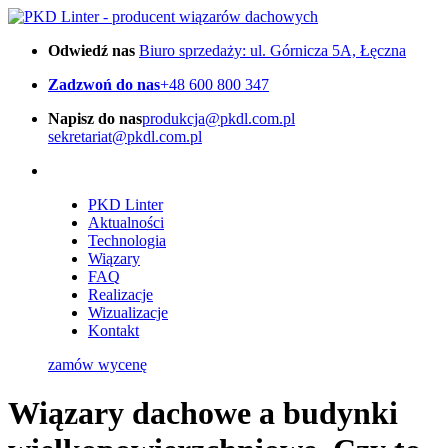
Odwiedź nas
Biuro sprzedaży: ul. Górnicza 5A, Łęczna
Zadzwoń do nas
+48 600 800 347
Napisz do nas
produkcja@pkdl.com.pl
sekretariat@pkdl.com.pl
PKD Linter
Aktualności
Technologia
Wiązary
FAQ
Realizacje
Wizualizacje
Kontakt
zamów wycenę
Wiązary dachowe a budynki