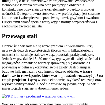
dużej hali,
o ile są prawidłowo zaprojektowane. Współczesne
technologie łączenia drewna oraz precyzyjne obliczenia
konstrukcyjne pozwalają uzyskać elementy o bardzo wysokiej
nośności. Do tego drewno stosowane w prefabrykacji jest suszone
komorowo i zabezpieczane przeciw ogniowi, grzybom i owadom.
Dzięki temu całość spełnia restrykcyjne normy bezpieczeństwa i
zachowuje trwałość na lata.
Przewaga stali
Oczywiście wiązary nie są rozwiązaniem uniwersalnym. Przy
naprawdę dużych rozpiętościach (liczonych w kilkudziesięciu
metrach) konstrukcje stalowe wciąż pozostają praktyczniejsze.
Jednak w przedziale 15–30 metrów, typowym dla większości hal i
magazynów, drewniane wiązary sprawdzają się doskonale i
pozwalają w pełni wykorzystać swoje zalety. Jeśli planujesz
budowę hali, magazynu czy innego dużego obiektu,
wiązary
dachowe to rozwiązanie, które warto poważnie rozważyć już na
etapie projektu
. Łączą w sobie ekonomię, szybkość realizacji oraz
wysoką wytrzymałość. Choć nie zawsze są jedyną opcją, w wielu
inwestycjach stają się wyborem numer jeden.
Wiedza i doświadczenie pozwalają nam tworzyć produkty