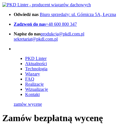
Odwiedź nas
Biuro sprzedaży: ul. Górnicza 5A, Łęczna
Zadzwoń do nas
+48 600 800 347
Napisz do nas
produkcja@pkdl.com.pl
sekretariat@pkdl.com.pl
PKD Linter
Aktualności
Technologia
Wiązary
FAQ
Realizacje
Wizualizacje
Kontakt
zamów wycenę
Zamów bezpłatną wycenę