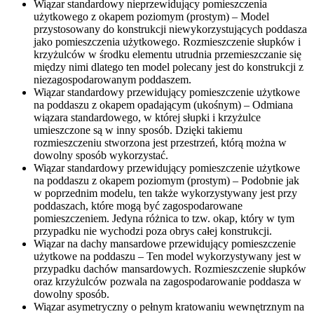
Wiązar standardowy nieprzewidujący pomieszczenia
użytkowego z okapem poziomym (prostym) – Model
przystosowany do konstrukcji niewykorzystujących poddasza
jako pomieszczenia użytkowego. Rozmieszczenie słupków i
krzyżulców w środku elementu utrudnia przemieszczanie się
między nimi dlatego ten model polecany jest do konstrukcji z
niezagospodarowanym poddaszem.
Wiązar standardowy przewidujący pomieszczenie użytkowe
na poddaszu z okapem opadającym (ukośnym) – Odmiana
wiązara standardowego, w której słupki i krzyżulce
umieszczone są w inny sposób. Dzięki takiemu
rozmieszczeniu stworzona jest przestrzeń, którą można w
dowolny sposób wykorzystać.
Wiązar standardowy przewidujący pomieszczenie użytkowe
na poddaszu z okapem poziomym (prostym) – Podobnie jak
w poprzednim modelu, ten także wykorzystywany jest przy
poddaszach, które mogą być zagospodarowane
pomieszczeniem. Jedyna różnica to tzw. okap, który w tym
przypadku nie wychodzi poza obrys całej konstrukcji.
Wiązar na dachy mansardowe przewidujący pomieszczenie
użytkowe na poddaszu – Ten model wykorzystywany jest w
przypadku dachów mansardowych. Rozmieszczenie słupków
oraz krzyżulców pozwala na zagospodarowanie poddasza w
dowolny sposób.
Wiązar asymetryczny o pełnym kratowaniu wewnętrznym na