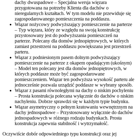
dachy dwuspadowe – Specjalna wersja więzara
przygotowana na potrzeby Klienta dla dachów o
nieregularnych kształtach. W tym modelu nie przewiduje się
zagospodarowanego pomieszczenia na poddaszu.
Wiązar nożycowy podwyższający pomieszczenie na parterze
– Typ więzara, który ze względu na swoją konstrukcję
przystosowany jest do podwyższania pomieszczeń na
parterze. Polecany dla domów jednopiętrowych, w których
zamiast przestrzeni na poddaszu powiększana jest przestrzeń
parteru.
Wiązar z podniesionym pasem dolnym podwyższający
pomieszczenie na parterze z okapem opadającym (ukośnym)
– Model ten polecany jest dla domów jednopiętrowych, w
których poddasze może być zagospodarowane
pomieszczeniem. Wiązar ten podwyższa wysokość parteru ale
jednocześnie pozwala urządzić poddasze w wybrany sposób.
Wiązar z pasami równoległymi na dachy o niskim pochyleniu
– Prosta konstrukcja polecana wyłącznie do dachów o niskim
nachyleniu. Dobrze sprawdzi się w każdym typie budynku.
Wiązar asymetryczny o pełnym kratowaniu wewnętrznym na
dachy jednospadowe – Przystosowany wyłącznie do dachów
jednospadowych w różnego rodzaju budynkach. Prosta
konstrukcja zapewnia stabilność i wytrzymałość.
Oczywiście dobór odpowiedniego typu konstrukcji oraz jej