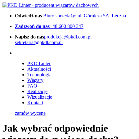
Odwiedź nas
Biuro sprzedaży: ul. Górnicza 5A, Łęczna
Zadzwoń do nas
+48 600 800 347
Napisz do nas
produkcja@pkdl.com.pl
sekretariat@pkdl.com.pl
PKD Linter
Aktualności
Technologia
Wiązary
FAQ
Realizacje
Wizualizacje
Kontakt
zamów wycenę
Jak wybrać odpowiednie